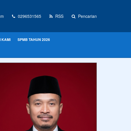
om
0296531565
RSS
Pencarian
 KAMI
SPMB TAHUN 2026