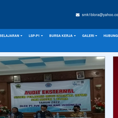
smk1blora@yahoo.c
BELAJARAN
LSP-P1
BURSA KERJA
GALERI
HUBUNGI