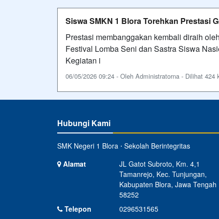
Siswa SMKN 1 Blora Torehkan Prestasi G
Prestasi membanggakan kembali diraih oleh
Festival Lomba Seni dan Sastra Siswa Nasi
Kegiatan i
06/05/2026 09:24 - Oleh Administratorna - Dilihat 424 k
Hubungi Kami
SMK Negeri 1 Blora ⋅ Sekolah Berintegritas
Alamat
JL Gatot Subroto, Km. 4,1
Tamanrejo, Kec. Tunjungan,
Kabupaten Blora, Jawa Tengah
58252
Telepon
0296531565