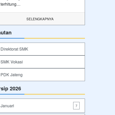
terhitung…
SELENGKAPNYA
autan
Direktorat SMK
SMK Vokasi
PDK Jateng
rsip 2026
Januari
7