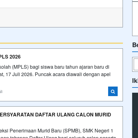
B
PLS 2026
lah (MPLS) bagi siswa baru tahun ajaran baru di
t, 17 Juli 2026. Puncak acara diawali dengan apel
Ik
li
 PERSYARATAN DAFTAR ULANG CALON MURID
leksi Penerimaan Murid Baru (SPMB), SMK Negeri 1
an tahapan Daftar Ulang bagi seluruh calon peserta