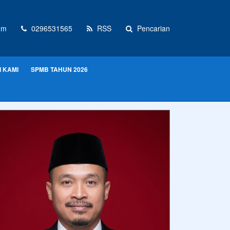
om
0296531565
RSS
Pencarian
 KAMI
SPMB TAHUN 2026