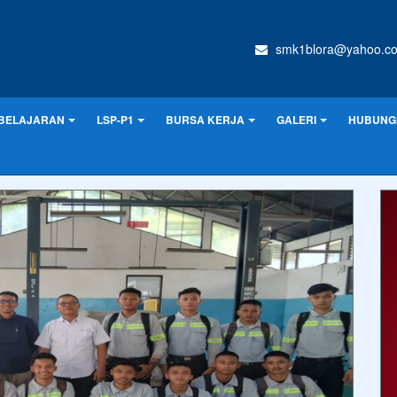
smk1blora@yahoo.c
BELAJARAN
LSP-P1
BURSA KERJA
GALERI
HUBUNGI