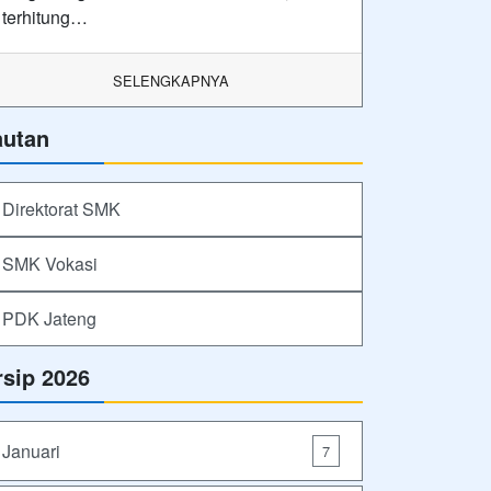
terhitung…
SELENGKAPNYA
autan
Direktorat SMK
SMK Vokasi
PDK Jateng
rsip 2026
Januari
7