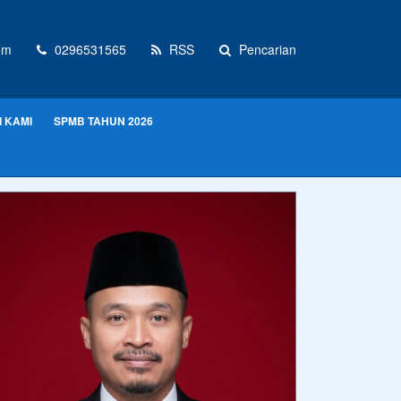
om
0296531565
RSS
Pencarian
 KAMI
SPMB TAHUN 2026