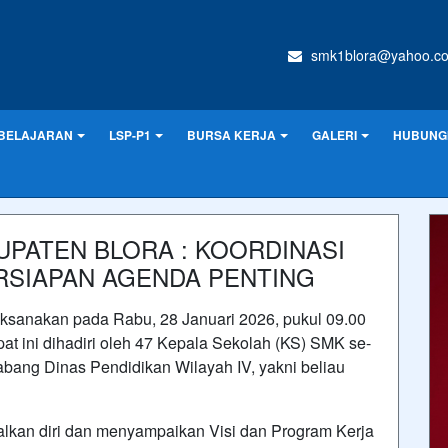
smk1blora@yahoo.c
BELAJARAN
LSP-P1
BURSA KERJA
GALERI
HUBUNGI
UPATEN BLORA : KOORDINASI
RSIAPAN AGENDA PENTING
sanakan pada Rabu, 28 Januari 2026, pukul 09.00
pat ini dihadiri oleh 47 Kepala Sekolah (KS) SMK se-
bang Dinas Pendidikan Wilayah IV, yakni beliau
kan diri dan menyampaikan Visi dan Program Kerja