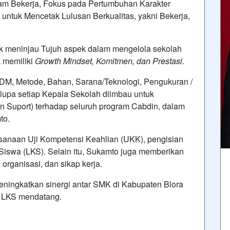
m Bekerja, Fokus pada Pertumbuhan Karakter
 untuk Mencetak Lulusan Berkualitas, yakni Bekerja,
k meninjau Tujuh aspek dalam mengelola sekolah
 memiliki
G
rowth
M
indset,
K
omitmen, dan
P
restasi
.
 SDM, Metode, Bahan, Sarana/Teknologi, Pengukuran /
 lupa setiap Kepala Sekolah diimbau untuk
n Suport) terhadap seluruh program Cabdin, dalam
to.
sanaan Uji Kompetensi Keahlian (UKK), pengisian
iswa (LKS). Selain itu, Sukamto juga memberikan
 organisasi, dan sikap kerja.
eningkatkan sinergi antar SMK di Kabupaten Blora
 LKS mendatang.