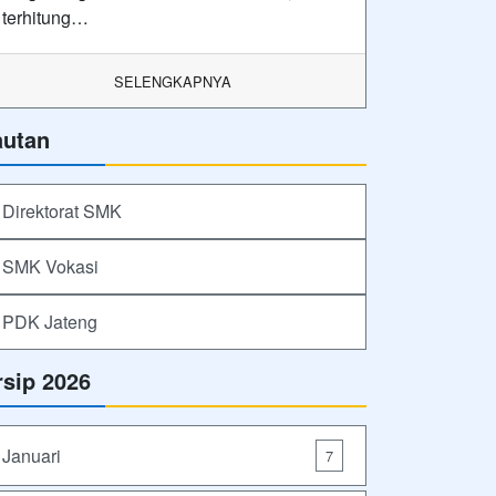
terhitung…
SELENGKAPNYA
autan
Direktorat SMK
SMK Vokasi
PDK Jateng
rsip 2026
Januari
7