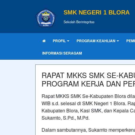
SMK NEGERI 1 BLORA
Sekolah Berintegritas
PROFIL
PROGRAM KEAHLIAN
PEM
INFORMASI SERAGAM
RAPAT MKKS SMK SE-KAB
PROGRAM KERJA DAN PE
Rapat MKKS SMK Se-Kabupaten Blora dilak
WIB s.d. selesai di SMK Negeri 1 Blora. Ra
Kabupaten Blora, Kasi SMK, dan Kepala Ca
Sukamto, S.Pd., M.Pd.
Dalam sambutannya, Sukamto memperkenal