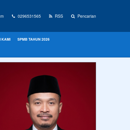
om
0296531565
RSS
Pencarian
 KAMI
SPMB TAHUN 2026