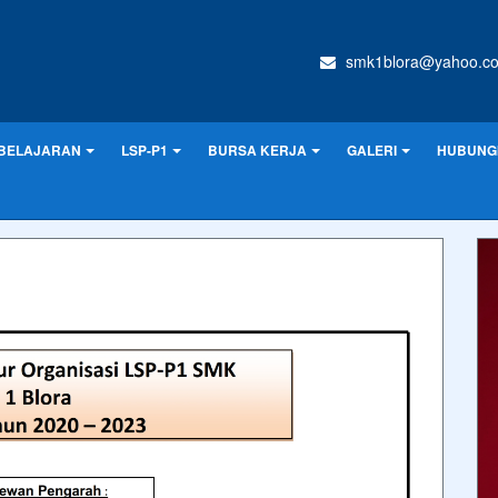
smk1blora@yahoo.c
BELAJARAN
LSP-P1
BURSA KERJA
GALERI
HUBUNGI