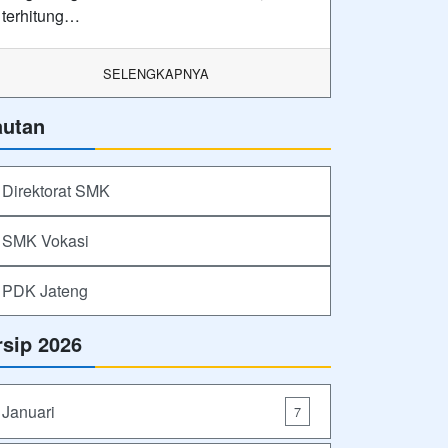
terhitung…
SELENGKAPNYA
autan
Direktorat SMK
SMK Vokasi
PDK Jateng
rsip 2026
Januari
7